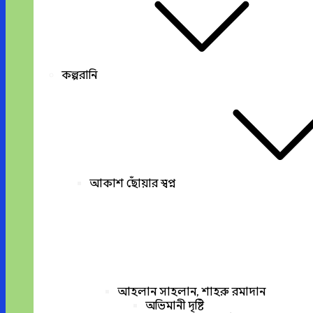
কল্পরানি
আকাশ ছোঁয়ার স্বপ্ন
আহলান সাহলান, শাহরু রমাদান
অভিমানী দৃষ্টি