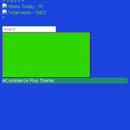
0
0
8
3
5
9
Views Today : 10
Total views : 13612
“
Search
for:
Search
eCommerce Plus Theme