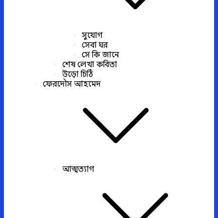
সুযোগ
সেবা ঘর
সে কি জানে
শেষ লেখা কবিতা
উড়ো চিঠি
ফেরদৌস আহমেদ
আত্মত্যাগ