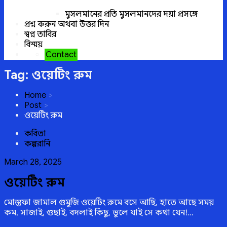
মুসলমানের প্রতি মুসলমানদের দয়া প্রসঙ্গে
প্রশ্ন করুন অথবা উত্তর দিন
স্বপ্ন তাবির
বিস্ময়
Contact
Tag:
ওয়েটিং রুম
Home
Post
ওয়েটিং রুম
কবিতা
কল্পরানি
Posted
March 28, 2025
on
ওয়েটিং রুম
মোস্তফা জামাল গুমুজি ওয়েটিং রুমে বসে আছি, হাতে আছে সময়
কম, সাজাই, গুছাই, বদলাই কিছু, ভুলে যাই সে কথা যেন!…