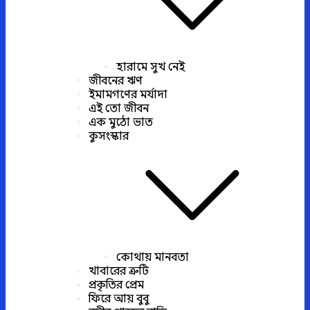
হারামে সুখ নেই
জীবনের ঋণ
ইমামগণের মর্যাদা
এই তো জীবন
এক মুঠো ভাত
কুসংস্কার
কোথায় মানবতা
খাবারের ত্রুটি
প্রকৃতির প্রেম
ফিরে আয় বুবু