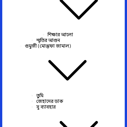
শিক্ষার আলো
স্মৃতির আগুন
গুমুজী (মোস্তফা জামাল)
তুমি
জেহাদের ডাক
সু ব্যাবহার