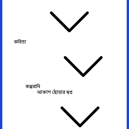
কবিতা
কল্পরানি
আকাশ ছোঁয়ার স্বপ্ন