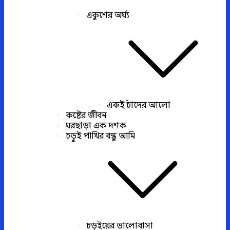
একুশের অর্ঘ্য
একই চাঁদের আলো
কষ্টের জীবন
ঘরছাড়া এক দশক
চড়ুই পাখির বন্ধু আমি
চড়ুইয়ের ভালোবাসা