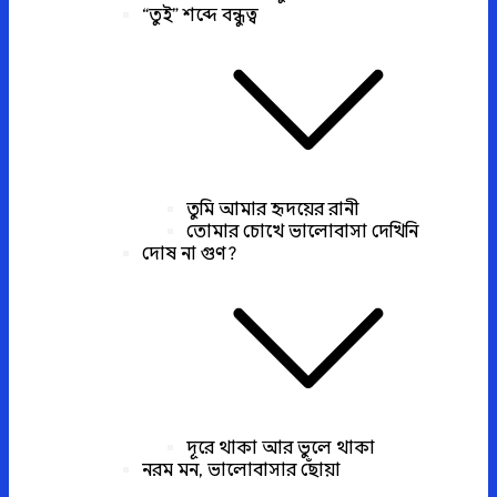
“তুই” শব্দে বন্ধুত্ব
তুমি আমার হৃদয়ের রানী
তোমার চোখে ভালোবাসা দেখিনি
দোষ না গুণ?
দূরে থাকা আর ভুলে থাকা
নরম মন, ভালোবাসার ছোঁয়া