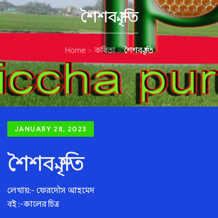
শৈশব স্মৃতি
Home
কবিতা
শৈশব স্মৃতি
Posted
JANUARY 28, 2023
on
শৈশব স্মৃতি
লেখায়:- ফেরদৌস আহমেদ
বই :-কালের চিত্র