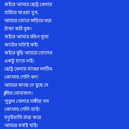
কইরে আমার ছোট্ট বেলার
হারিয়ে যাওয়া সুখ,
আয়রে তোরে জড়িয়ে ধরে
ঠান্ডা করি বুক।
কইরে আমার রঙিন সুতা
কাটের নাটাই কই!
কইরে ঘুড়ি আয়রে তোদের
একটু হাতে লই।
ছোট্ট বেলার সাধের লাটিম
কোথায় গেলি বল!
আয়রে কাছে দে মুছে দে
স্মৃতির নোনাজল।
পুতুল খেলার সঙ্গীরা সব
কোথায় গেলি ভাই!
চড়ুইভাতি রান্না করে
আয়রে সবাই খাই।