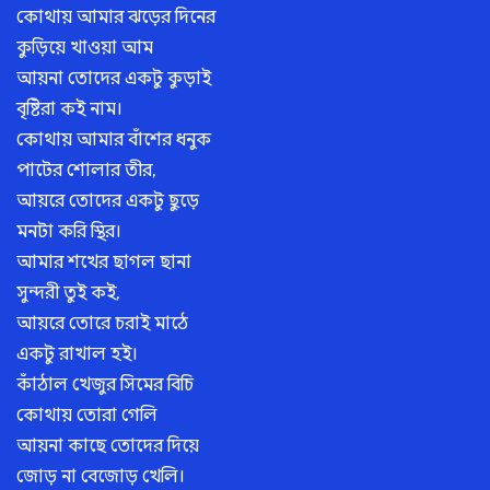
কোথায় আমার ঝড়ের দিনের
কুড়িয়ে খাওয়া আম
আয়না তোদের একটু কুড়াই
বৃষ্টিরা কই নাম।
কোথায় আমার বাঁশের ধনুক
পাটের শোলার তীর,
আয়রে তোদের একটু ছুড়ে
মনটা করি স্থির।
আমার শখের ছাগল ছানা
সুন্দরী তুই কই,
আয়রে তোরে চরাই মাঠে
একটু রাখাল হই।
কাঁঠাল খেজুর সিমের বিচি
কোথায় তোরা গেলি
আয়না কাছে তোদের দিয়ে
জোড় না বেজোড় খেলি।