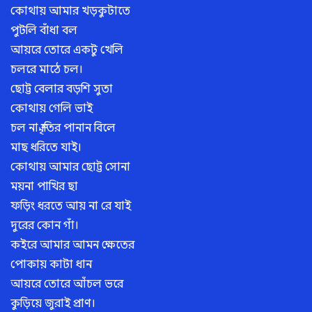
কোথায় আমার খড়কুটাতে
পুটলি বাঁধা বল
আয়রে তোরে একটু খেলি
চলরে মাঠে চল।
ছোট্ট বেলার বড়শি সুতা
কোথায় গেলি ভাই
চল না স্মৃতির পানান বিলে
মাছ ধরিতে যাই।
কোথায় আমার ছোট্ট সোনা
ময়না পাখির ছা
ফড়িং ধরতে আয় না রে যাই
দুরের কোন গাঁ।
কইরে আমার আমন ক্ষেতের
পোকায় কাটা ধান
আয়রে তোরে আঁচল ভরে
কুড়িয়ে জুরাই প্রাণ।