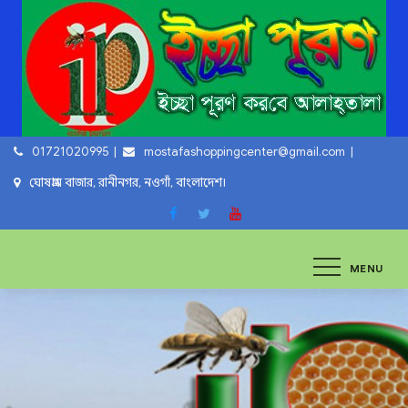
Skip
to
content
01721020995
mostafashoppingcenter@gmail.com
ঘোষগ্রাম বাজার, রানীনগর, নওগাঁ, বাংলাদেশ।
ইচ্ছা পুরুন
ইচ্ছা পুরুন করবে আল্লাহ্‌ তায়ালা
MENU