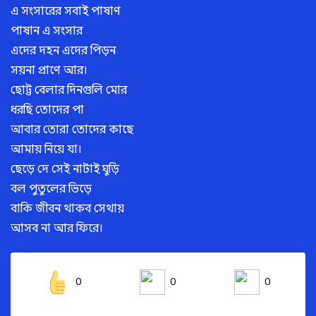
এ সংসারের সবাই পাষাণ
পাষান এ সংসার
এদের দহন এদের পিড়ন
সয়না প্রাণে আর।
ছোট্ট বেলার দিনগুলি মোর
ধরছি তোদের পা
আবার তোরা তোদের কাছে
আমায় নিয়ে যা।
ছেড়ে দে সেই নাটাই ঘুড়ি
বল পুতুলের ভিড়ে
বাকি জীবন থাকব সেথায়
আসব না আর ফিরে।
0
0
0