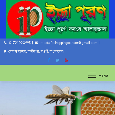
Skip
to
content
01721020995
mostafashoppingcenter@gmail.com
ঘোষগ্রাম বাজার, রানীনগর, নওগাঁ, বাংলাদেশ।
ইচ্ছা পুরুন
ইচ্ছা পুরুন করবে আল্লাহ্‌ তায়ালা
MENU