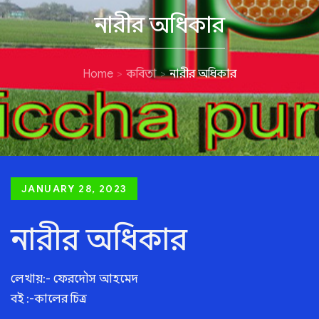
নারীর অধিকার
Home
কবিতা
নারীর অধিকার
Posted
JANUARY 28, 2023
on
নারীর অধিকার
লেখায়:- ফেরদৌস আহমেদ
বই :-কালের চিত্র